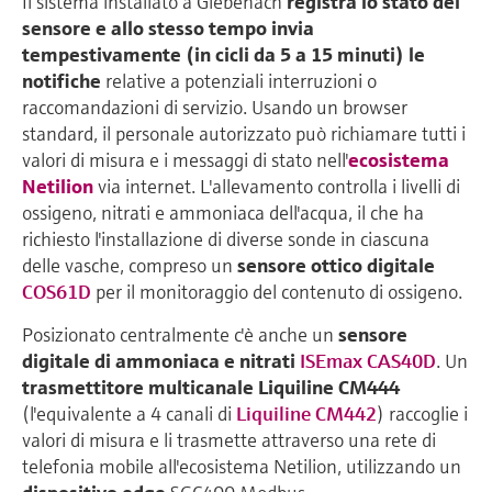
Il sistema installato a Giebenach
registra lo stato del
sensore e allo stesso tempo invia
tempestivamente (in cicli da 5 a 15 minuti) le
notifiche
relative a potenziali interruzioni o
raccomandazioni di servizio. Usando un browser
standard, il personale autorizzato può richiamare tutti i
valori di misura e i messaggi di stato nell'
ecosistema
Netilion
via internet. L'allevamento controlla i livelli di
ossigeno, nitrati e ammoniaca dell'acqua, il che ha
richiesto l'installazione di diverse sonde in ciascuna
delle vasche, compreso un
sensore ottico digitale
COS61D
per il monitoraggio del contenuto di ossigeno.
Posizionato centralmente c'è anche un
sensore
digitale di ammoniaca e nitrati
ISEmax CAS40D
. Un
trasmettitore multicanale Liquiline CM444
(l'equivalente a 4 canali di
Liquiline CM442
) raccoglie i
valori di misura e li trasmette attraverso una rete di
telefonia mobile all'ecosistema Netilion, utilizzando un