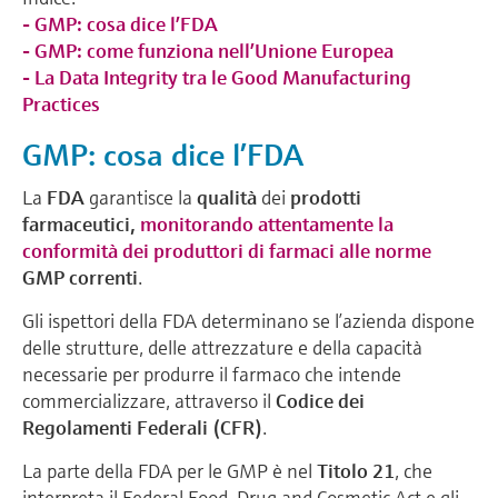
- GMP: cosa dice l’FDA
- GMP: come funziona nell’Unione Europea
- La Data Integrity tra le Good Manufacturing
Practices
GMP: cosa dice l’FDA
La
FDA
garantisce la
qualità
dei
prodotti
farmaceutici,
monitorando attentamente la
conformità dei produttori di farmaci alle norme
GMP
correnti
.
Gli ispettori della FDA determinano se l’azienda dispone
delle strutture, delle attrezzature e della capacità
necessarie per produrre il farmaco che intende
commercializzare, attraverso il
Codice dei
Regolamenti Federali (CFR)
.
La parte della FDA per le GMP è nel
Titolo
21
, che
interpreta il Federal Food, Drug and Cosmetic Act e gli