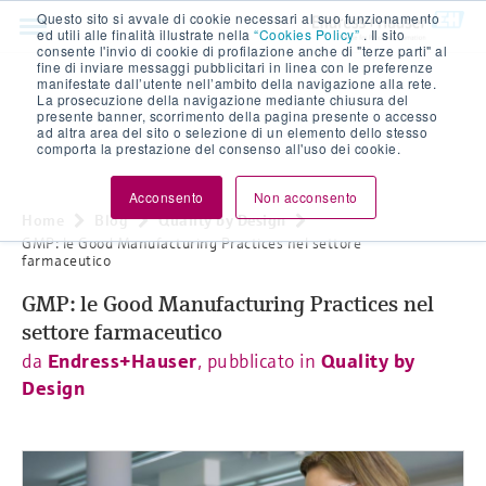
Questo sito si avvale di cookie necessari al suo funzionamento
ed utili alle finalità illustrate nella
“Cookies Policy”
. Il sito
consente l'invio di cookie di profilazione anche di "terze parti" al
fine di inviare messaggi pubblicitari in linea con le preferenze
manifestate dall’utente nell’ambito della navigazione alla rete.
La prosecuzione della navigazione mediante chiusura del
presente banner, scorrimento della pagina presente o accesso
ad altra area del sito o selezione di un elemento dello stesso
comporta la prestazione del consenso all'uso dei cookie.
Acconsento
Non acconsento
Home
Blog
Quality by Design
GMP: le Good Manufacturing Practices nel settore
farmaceutico
GMP: le Good Manufacturing Practices nel
settore farmaceutico
da
Endress+Hauser
, pubblicato in
Quality by
Design